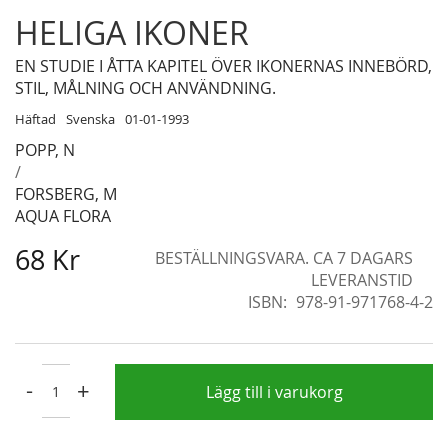
Skip
HELIGA IKONER
to
the
EN STUDIE I ÅTTA KAPITEL ÖVER IKONERNAS INNEBÖRD,
beginning
STIL, MÅLNING OCH ANVÄNDNING.
of
Häftad
Svenska
01-01-1993
the
POPP, N
images
/
gallery
FORSBERG, M
AQUA FLORA
68 Kr
BESTÄLLNINGSVARA. CA 7 DAGARS
LEVERANSTID
ISBN
978-91-971768-4-2
-
+
Lägg till i varukorg