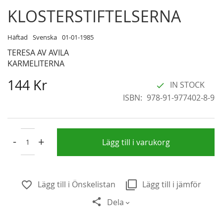
Skip
KLOSTERSTIFTELSERNA
to
the
Häftad
Svenska
01-01-1985
beginning
TERESA AV AVILA
of
KARMELITERNA
the
images
144 Kr
IN STOCK
gallery
ISBN
978-91-977402-8-9
-
+
Lägg till i varukorg
Lägg till i Önskelistan
Lägg till i jämför
Dela