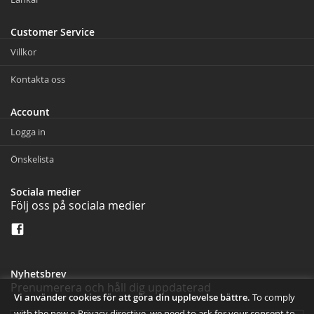
Customer Service
Villkor
Kontakta oss
Account
Logga in
Önskelista
Sociala medier
Följ oss på sociala medier
Nyhetsbrev
Prenumerera och håll dig uppdaterad
Vi använder cookies för att göra din upplevelse bättre.
To comply
with the new e-Privacy directive, we need to ask for your consent to