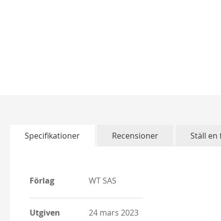
Skip
to
the
beginning
of
Specifikationer
Recensioner
Ställ en
the
images
gallery
More
More
Förlag
WT SAS
Information
Information
Utgiven
24 mars 2023