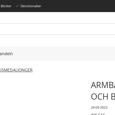
Böcker
Devotionalier
andeln
TUSMEDALJONGER
ARMB
OCH 
24-03-2023