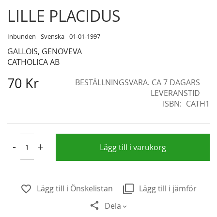
Skip
LILLE PLACIDUS
to
the
Inbunden
Svenska
01-01-1997
beginning
GALLOIS, GENOVEVA
of
CATHOLICA AB
the
images
70 Kr
BESTÄLLNINGSVARA. CA 7 DAGARS
gallery
LEVERANSTID
ISBN
CATH1
-
+
Lägg till i varukorg
Lägg till i Önskelistan
Lägg till i jämför
Dela