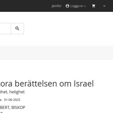
Jämför
Logga in
account_circle
Search
ora berättelsen om Israel
ihet, helighet
a
01-06-2025
BERT, BISKOP
ag