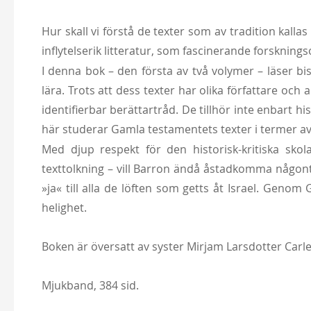
Hur skall vi förstå de texter som av tradition kall
inflytelserik litteratur, som fascinerande forsknin
I denna bok – den första av två volymer – läser 
lära. Trots att dess texter har olika författare oc
identifierbar berättartråd. De tillhör inte enbart
här studerar Gamla testamentets texter i termer av
Med djup respekt för den historisk-kritiska skol
texttolkning – vill Barron ändå åstadkomma någonti
»ja« till alla de löften som getts åt Israel. Genom
helighet.
Boken är översatt av syster Mirjam Larsdotter Carl
Mjukband, 384 sid.