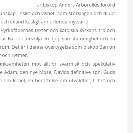
ur biskop Anders Arborelius förord
kunskap, insikt och vishet, som storslagen och djupt
n och ibland kusligt annorlunda mytvärld.
kyrkofädernas texter och katolska kyrkans tro och
 menar Barron, urskilja en djup samstämmighet och en
h rum. Det är i denna övertygelse som biskop Barron
r och rytmer.
stänksamheten mot alltför svärmisk och spekulativ
nye Adam, den nye Mose, Davids definitive son, Guds
en om Israel, en berättelse om utvaldhet, frihet och