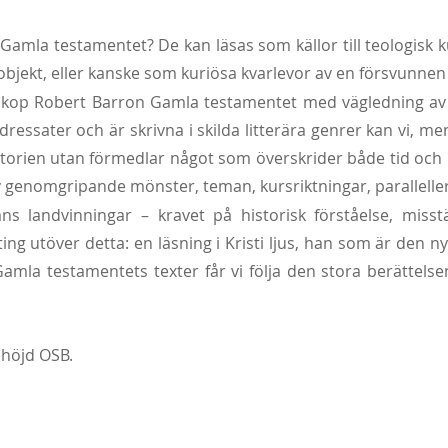
as Gamla testamentet? De kan läsas som källor till teologisk 
gsobjekt, eller kanske som kuriösa kvarlevor av en försvunne
biskop Robert Barron Gamla testamentet med vägledning av 
h adressater och är skrivna i skilda litterära genrer kan vi,
 historien utan förmedlar något som överskrider både tid oc
 genomgripande mönster, teman, kursriktningar, parallelle
ans landvinningar – kravet på historisk förståelse, mis
ng utöver detta: en läsning i Kristi ljus, han som är den 
 Gamla testamentets texter får vi följa den stora berättels
ehöjd OSB.