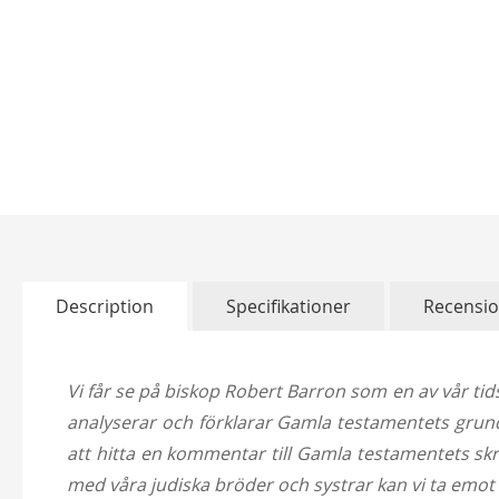
Skip
to
the
beginning
of
Description
Specifikationer
Recensi
the
images
gallery
Vi får se på biskop Robert Barron som en av vår tid
analyserar och förklarar Gamla testamentets grundlä
att hitta en kommentar till Gamla testamentets skrift
med våra judiska bröder och systrar kan vi ta emot 