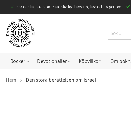
Skip
Sprider kunskap om Katolska kyrkans tro, lära och liv genom
to
Content
Search
Search
Böcker
Devotionalier
Köpvillkor
Om bokh
Hem
Den stora berättelsen om Israel
Skip
to
the
end
of
the