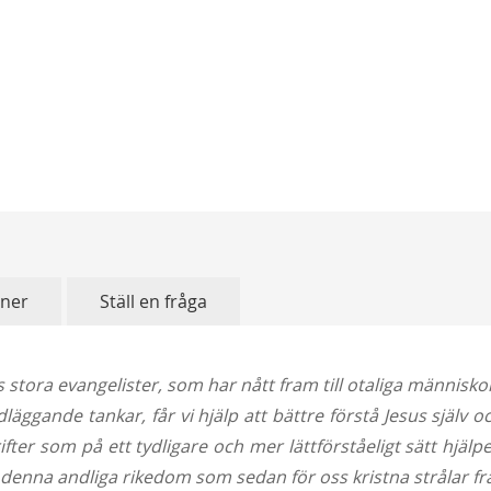
oner
Ställ en fråga
s stora evangelister, som har nått fram till otaliga människo
ggande tankar, får vi hjälp att bättre förstå Jesus själv och
er som på ett tydligare och mer lättförståeligt sätt hjälper o
denna andliga rikedom som sedan för oss kristna strålar fra