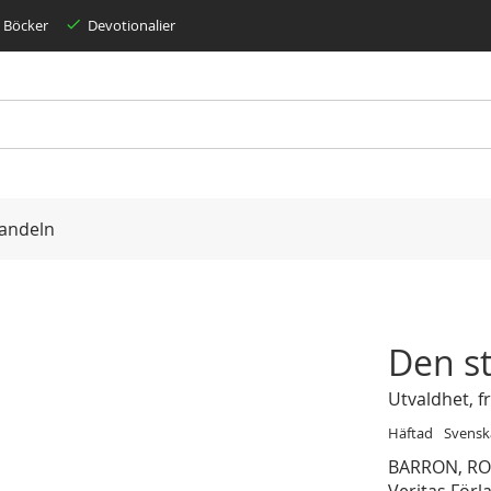
Böcker
Devotionalier
andeln
Den st
Utvaldhet, fr
Häftad
Svensk
BARRON, RO
Veritas Förl