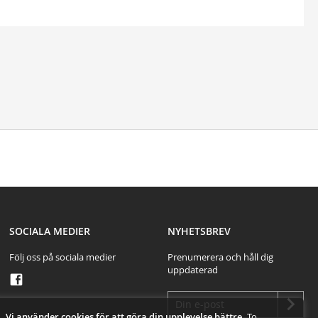
test
SOCIALA MEDIER
NYHETSBREV
Följ oss på sociala medier
Prenumerera och håll dig
uppdaterad
Vi använder cookies för att göra din upplevelse bättre.
To