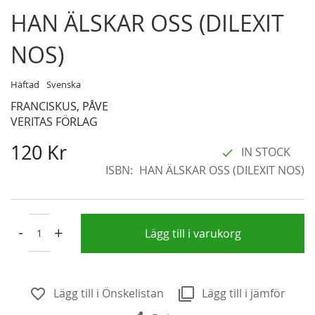
Skip
HAN ÄLSKAR OSS (DILEXIT
to
the
NOS)
beginning
of
Häftad
Svenska
the
FRANCISKUS, PÅVE
images
VERITAS FÖRLAG
gallery
120 Kr
IN STOCK
ISBN
HAN ÄLSKAR OSS (DILEXIT NOS)
-
+
Lägg till i varukorg
Lägg till i Önskelistan
Lägg till i jämför