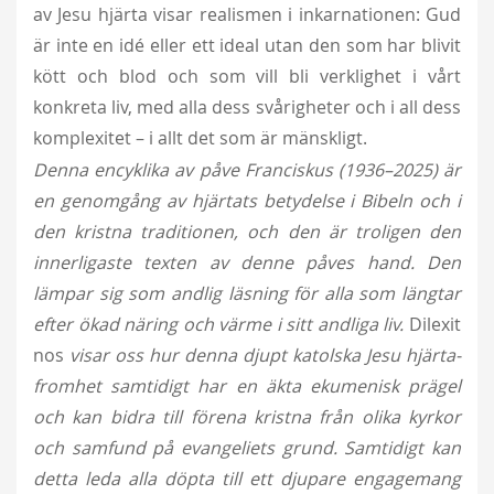
av Jesu hjärta visar realismen i inkarnationen: Gud
är inte en idé eller ett ideal utan den som har blivit
kött och blod och som vill bli verklighet i vårt
konkreta liv, med alla dess svårigheter och i all dess
komplexitet – i allt det som är mänskligt.
Denna encyklika av påve Franciskus (1936–2025) är
en genomgång av hjärtats betydelse i Bibeln och i
den kristna traditionen, och den är troligen den
innerligaste texten av denne påves hand. Den
lämpar sig som andlig läsning
för alla som längtar
efter ökad näring och värme i sitt andliga liv.
Dilexit
nos
visar oss hur denna djupt katolska Jesu hjärta-
fromhet samtidigt har en äkta ekumenisk prägel
och kan bidra till förena kristna från olika kyrkor
och samfund på evangeliets grund. Samtidigt kan
detta leda alla döpta till ett djupare engagemang