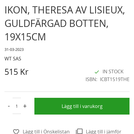
Skip
IKON, THERESA AV LISIEUX,
to
the
GULDFÄRGAD BOTTEN,
beginning
of
19X15CM
the
images
31-03-2023
gallery
WT SAS
515 Kr
IN STOCK
ISBN
ICBT1519THE
-
+
Lägg till i varukorg
Lägg till i Önskelistan
Lägg till i jämför