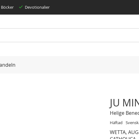
Böcker
Devotionalier
andeln
JU MI
Helige Benedi
Häftad
Svensk
WETTA, AUG
CATHOLICA