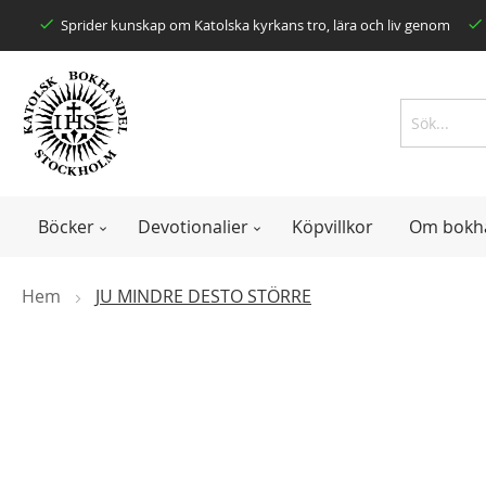
Skip
Sprider kunskap om Katolska kyrkans tro, lära och liv genom
to
Content
Search
Search
Böcker
Devotionalier
Köpvillkor
Om bokh
Hem
JU MINDRE DESTO STÖRRE
Skip
to
the
end
of
the