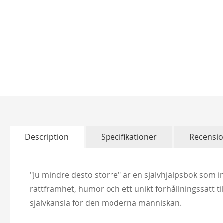
Skip
to
the
beginning
of
Description
Specifikationer
Recensi
the
images
gallery
"Ju mindre desto större" är en självhjälpsbok som i
rättframhet, humor och ett unikt förhållningssätt ti
självkänsla för den moderna människan.