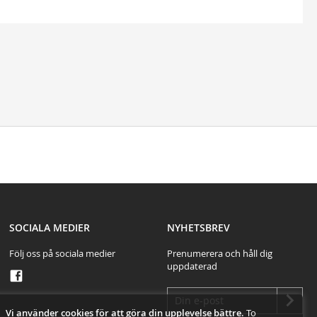
test
SOCIALA MEDIER
NYHETSBREV
Följ oss på sociala medier
Prenumerera och håll dig
uppdaterad
Vi använder cookies för att göra din upplevelse bättre.
To