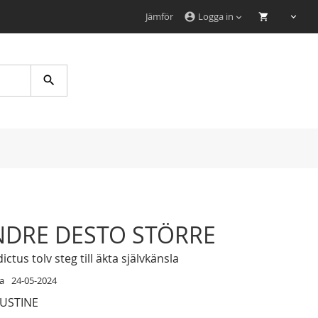
Jämför
Logga in
account_circle
Search
NDRE DESTO STÖRRE
ctus tolv steg till äkta självkänsla
a
24-05-2024
USTINE