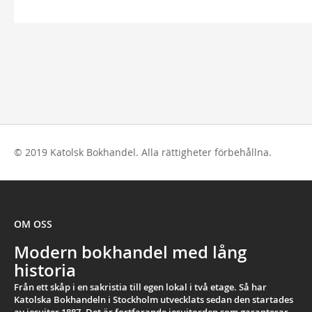
© 2019 Katolsk Bokhandel. Alla rättigheter förbehållna.
OM OSS
Modern bokhandel med lång
historia
Från ett skåp i en sakristia till egen lokal i två etage. Så har
Katolska Bokhandeln i Stockholm utvecklats sedan den startades
av jesuiter 1887. Det är fortfarande jesuitorden som garanterar